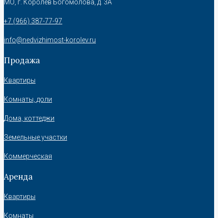
МО, г. Королёв Богомолова, д. 3А
+7 (966) 387-77-97
info@nedvizhimost-korolev.ru
Продажа
Квартиры
Комнаты, доли
Дома, коттеджи
Земельные участки
Коммерческая
Аренда
Квартиры
Комнаты