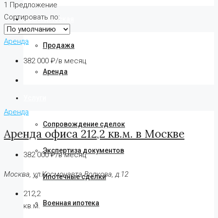
1 Предложение
Сортировать по:
Коммерческая
Аренда
Продажа
382 000 ₽/в месяц
Аренда
Услуги
Аренда
Сопровождение сделок
Аренда офиса 212,2 кв.м. в Москве
Экспертиза документов
382 000 ₽/в месяц
Москва, ул.Космонавта Волкова, д.12
Ипотечные сделки
212,2
Военная ипотека
кв.м.