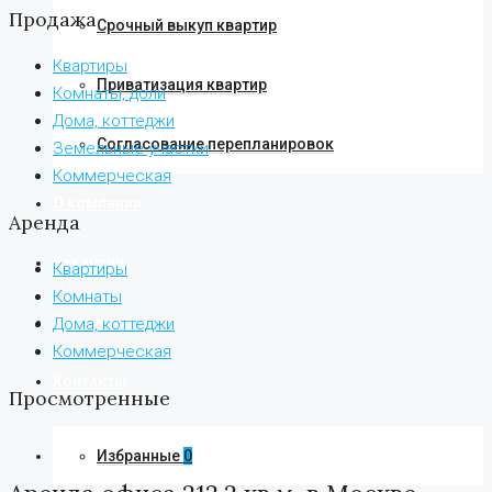
Продажа
Срочный выкуп квартир
Квартиры
Приватизация квартир
Комнаты, доли
Дома, коттеджи
Согласование перепланировок
Земельные участки
Коммерческая
О компании
Аренда
Вакансии
Квартиры
Комнаты
Статьи
Дома, коттеджи
Коммерческая
Контакты
Просмотренные
Избранные
0