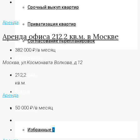
Срочный выкуп квартир
Аренда
Приватизация квартир
Аренда офиса 212,2 кв.м. в Москве
Согласование перепланировок
382 000 ₽/в месяц
О компании
Москва, ул.Космонавта Волкова, д.12
212,2
Вакансии
кв.м.
Статьи
Аренда
50 000 ₽/в месяц
Контакты
Избранные
0